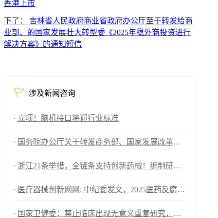
香港上市
下了： 吉林省人民政府商业省政府办公厅至于转发给商
业部、的国家发展壮大转型委《2025年稳外商投资进行
解决方案》的通知短信
涉及新闻咨询
立项！脑机接口将迎行业标准
国务院办公厅关于转发商务部、国家发展改革委《2025年稳外资行动方案》的通知
浙江21条举措，全链条支持创新药械！编制研发、应用清单，清单发布1个月内，医院“应配尽配”
医疗器械创新网网: 中纪委发文，2025医药反腐升级
国家卫健委：禁止临床出现无意义重复研究，包括医械注册